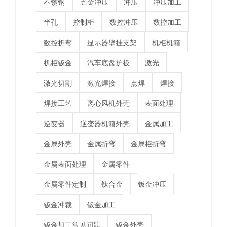
不锈钢
五金冲压
冲压
冲压加工
半孔
控制柜
数控冲压
数控加工
数控折弯
显示器壁挂支架
机柜机箱
机柜钣金
汽车底盘护板
激光
激光切割
激光焊接
点焊
焊接
焊接工艺
离心风机外壳
表面处理
逆变器
逆变器机箱外壳
金属加工
金属外壳
金属折弯
金属柜折弯
金属表面处理
金属零件
金属零件定制
钛合金
钣金冲压
钣金冲裁
钣金加工
钣金加工常见问题
钣金外壳