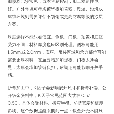
加喷粉比较常见，成本容易控制，加工稳定性也
好。户外环境可考虑镀锌板加喷粉，潮湿、沿海或
腐蚀环境则需要评估不锈钢或更高防腐等级的涂层
方案。
厚度选择不能只看便宜。侧板、门板、顶盖和底座
受力不同，材料厚度也应区别处理。侧板可能用
1.5mm 或 2.0mm，底座、吊装区域和承力部位可能
需要更厚材料，甚至要增加加强板。门板太薄会
晃，太厚会增加铰链负担，后期还可能影响开关手
感。
折弯加工中，K 因子会影响展开尺寸和折弯补偿。公
开钣金资料中，K 因子常见范围大致在 0.33—
0.50，具体会受材料、折弯半径、V 槽宽度和板厚
影响。这个数据提醒采购商一点：钣金外壳不能只