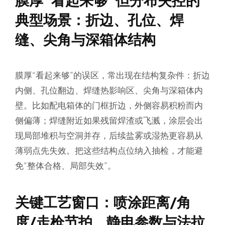
典型场景：折边、孔位、焊
缝、尖角与深箱体结构
膜厚“看起来够”的误区，常出现在结构复杂件：折边
内侧、孔位翻边、焊缝热影响区、尖角与深箱体内
壁。比如配电箱体的门框折边，外侧容易积粉而内
侧偏薄；焊缝附近如果残留焊渣或飞溅，涂层会出
现局部堆积与空洞并存，后续盐雾或湿热更容易从
薄弱点先失效。把这些结构点位纳入抽检，才能避
免“整体合格、局部失效”。
关键工艺窗口：喷涂距离/角
度/走枪节拍、静电参数与法拉