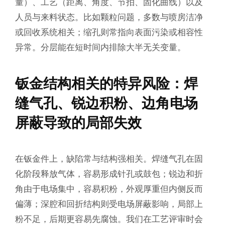
量）、工艺（距离、角度、节拍、固化曲线）以及
人员与来料状态。比如颗粒问题，多数与喷房洁净
或回收系统相关；缩孔则常指向表面污染或相容性
异常。分层能在短时间内排除大半无关变量。
钣金结构相关的特异风险：焊
缝气孔、锐边积粉、边角电场
屏蔽导致的局部失效
在钣金件上，缺陷常与结构强相关。焊缝气孔在固
化阶段释放气体，容易形成针孔或鼓包；锐边和折
角由于电场集中，容易积粉，外观厚重但内侧反而
偏薄；深腔和回折结构则受电场屏蔽影响，局部上
粉不足，后期更容易先腐蚀。我们在工艺评审时会