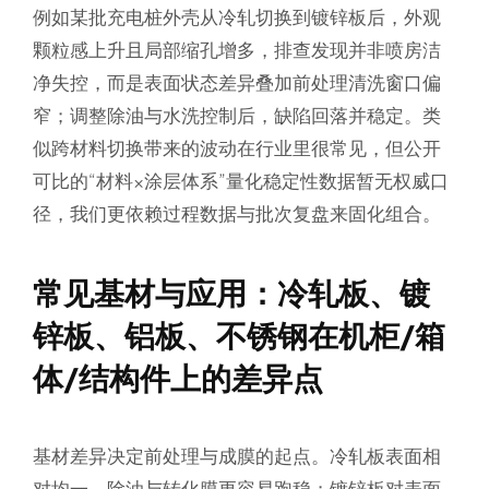
例如某批充电桩外壳从冷轧切换到镀锌板后，外观
颗粒感上升且局部缩孔增多，排查发现并非喷房洁
净失控，而是表面状态差异叠加前处理清洗窗口偏
窄；调整除油与水洗控制后，缺陷回落并稳定。类
似跨材料切换带来的波动在行业里很常见，但公开
可比的“材料×涂层体系”量化稳定性数据暂无权威口
径，我们更依赖过程数据与批次复盘来固化组合。
常见基材与应用：冷轧板、镀
锌板、铝板、不锈钢在机柜/箱
体/结构件上的差异点
基材差异决定前处理与成膜的起点。冷轧板表面相
对均一，除油与转化膜更容易跑稳；镀锌板对表面