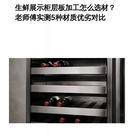
生鲜展示柜层板加工怎么选材？
老师傅实测5种材质优劣对比