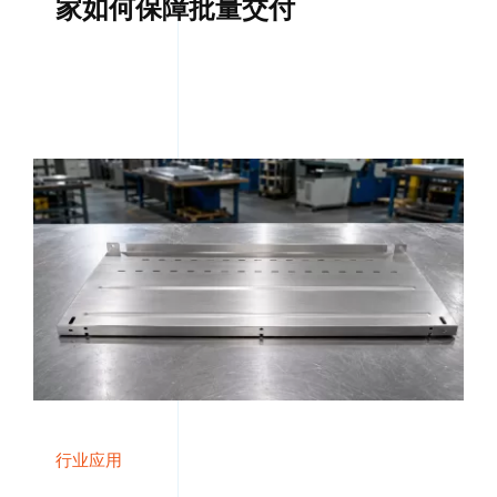
家如何保障批量交付
行业应用