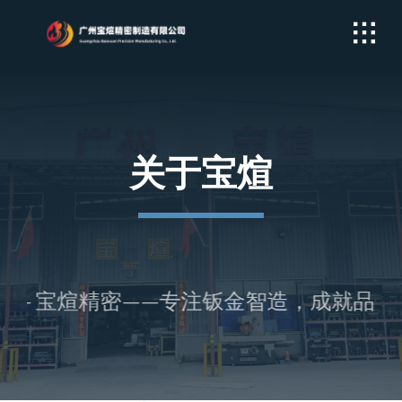
Skip
to
content
关于宝煊
– 宝煊精密——专注钣金智造，成就品质交