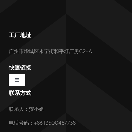
工厂地址
广州市增城区永宁街和平圩厂房C2-A
快速链接
Toggle
Navigation
联系方式
首页
联系人：贺小姐
关于我们
电话号码：+86 13600457738