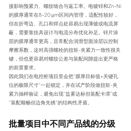
接影响预紧力、螺纹啮合与返工率。电镀锌和Zn-Ni
的膜厚通常在8–20 μm区间内管理，适配性较好，
但在折弯边、孔口和焊点处容易出现薄镀或电流屏
蔽，需要靠挂具设计与电流分布优化补足。锌片涂
层的膜厚通常更高，且常配合润滑型面涂层以控制
摩擦系数，这对高强螺栓的扭矩-夹紧力一致性很关
键，但也更容易对螺纹公差与装配间隙提出更严格
的前置要求。
因此我们在电控柜项目里会把“膜厚目标值+关键孔
位的极限尺寸”一起锁定，并在试产阶段做扭矩-夹
紧力抽样验证，避免出现“盐雾达标但装配卡滞”或
“装配顺畅但边角先锈”的结构性矛盾。
批量项目中不同产品线的分级