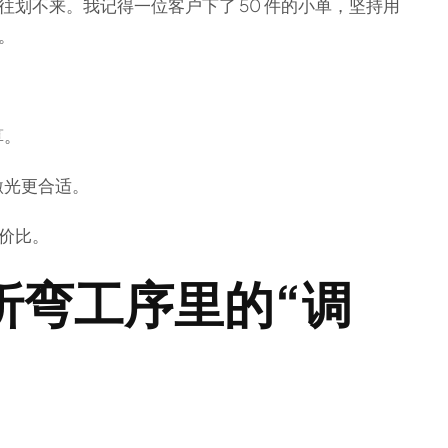
划不来。我记得一位客户下了 50 件的小单，坚持用
。
算。
激光更合适。
价比。
折弯工序里的“调