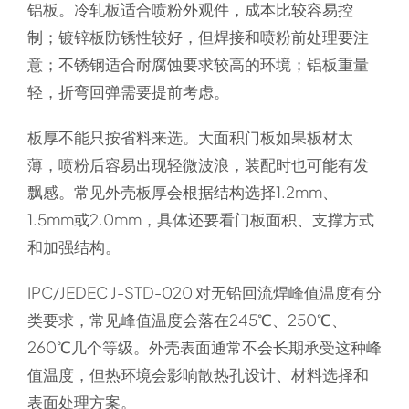
铝板。冷轧板适合喷粉外观件，成本比较容易控
制；镀锌板防锈性较好，但焊接和喷粉前处理要注
意；不锈钢适合耐腐蚀要求较高的环境；铝板重量
轻，折弯回弹需要提前考虑。
板厚不能只按省料来选。大面积门板如果板材太
薄，喷粉后容易出现轻微波浪，装配时也可能有发
飘感。常见外壳板厚会根据结构选择1.2mm、
1.5mm或2.0mm，具体还要看门板面积、支撑方式
和加强结构。
IPC/JEDEC J-STD-020 对无铅回流焊峰值温度有分
类要求，常见峰值温度会落在245℃、250℃、
260℃几个等级。外壳表面通常不会长期承受这种峰
值温度，但热环境会影响散热孔设计、材料选择和
表面处理方案。