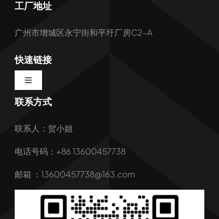
工厂地址
广州市增城区永宁街和平圩厂房C2-A
快速链接
Toggle
Navigation
联系方式
首页
联系人：贺小姐
关于我们
电话号码：+86 13600457738
我们的服务
邮箱 ：13600457738@163.com
产品