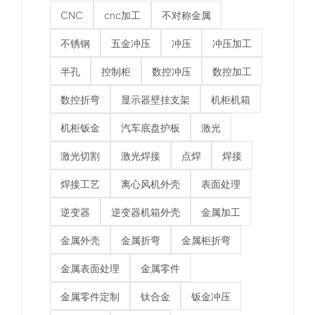
CNC
cnc加工
不对称金属
不锈钢
五金冲压
冲压
冲压加工
半孔
控制柜
数控冲压
数控加工
数控折弯
显示器壁挂支架
机柜机箱
机柜钣金
汽车底盘护板
激光
激光切割
激光焊接
点焊
焊接
焊接工艺
离心风机外壳
表面处理
逆变器
逆变器机箱外壳
金属加工
金属外壳
金属折弯
金属柜折弯
金属表面处理
金属零件
金属零件定制
钛合金
钣金冲压