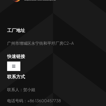
工厂地址
广州市增城区永宁街和平圩厂房C2-A
快速链接
Toggle
Navigation
联系方式
首页
联系人：贺小姐
关于我们
电话号码：+86 13600457738