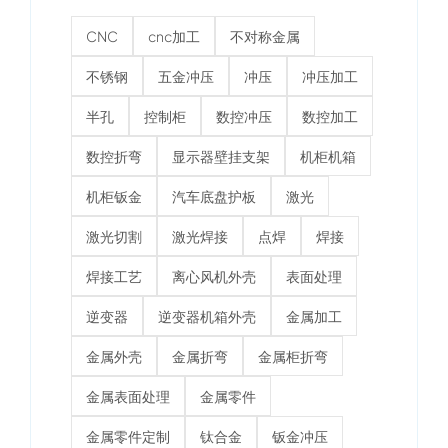
CNC
cnc加工
不对称金属
不锈钢
五金冲压
冲压
冲压加工
半孔
控制柜
数控冲压
数控加工
数控折弯
显示器壁挂支架
机柜机箱
机柜钣金
汽车底盘护板
激光
激光切割
激光焊接
点焊
焊接
焊接工艺
离心风机外壳
表面处理
逆变器
逆变器机箱外壳
金属加工
金属外壳
金属折弯
金属柜折弯
金属表面处理
金属零件
金属零件定制
钛合金
钣金冲压