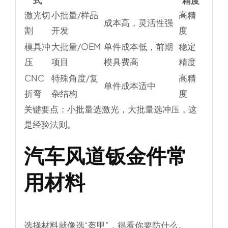
激光切
小批量/样品
高精
成本高，灵活性强
割
开发
度
模具冲
大批量/OEM
单件成本低，前期
稳定
压
项目
模具费高
精度
CNC
特殊角度/复
高精
单件成本适中
折弯
杂结构
度
关键要点：小批量选激光，大批量选冲压，这
是经验法则。
汽车风道钣金件常
用材料
选择材料就像选“盔甲”，得看你要防什么。