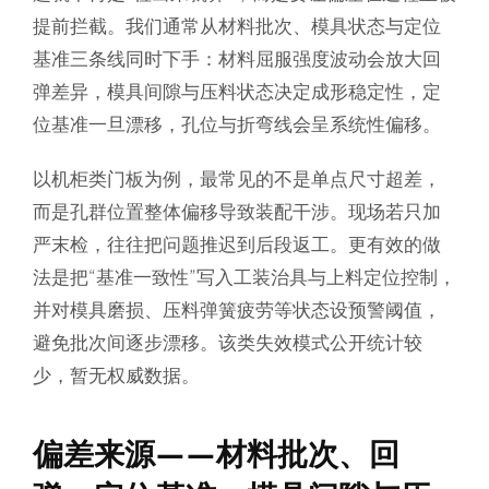
提前拦截。我们通常从材料批次、模具状态与定位
基准三条线同时下手：材料屈服强度波动会放大回
弹差异，模具间隙与压料状态决定成形稳定性，定
位基准一旦漂移，孔位与折弯线会呈系统性偏移。
以机柜类门板为例，最常见的不是单点尺寸超差，
而是孔群位置整体偏移导致装配干涉。现场若只加
严末检，往往把问题推迟到后段返工。更有效的做
法是把“基准一致性”写入工装治具与上料定位控制，
并对模具磨损、压料弹簧疲劳等状态设预警阈值，
避免批次间逐步漂移。该类失效模式公开统计较
少，暂无权威数据。
偏差来源——材料批次、回