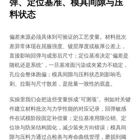
弹、定位基准、模具间隙与压
料状态
偏差来源必须具体到可验证的工艺变量。材料批次
差异常体现在屈服强度、镀层厚度或板厚公差上，
直接影响回弹与成形后尺寸；定位基准决定“偏差是
随机还是系统”，一旦基准面污染或夹紧力不稳定，
孔位会整体跑偏；模具间隙与压料状态则影响毛
刺、拉裂与尺寸散差，是批量一致性的底盘。
实操里我们会把这些变量拆成“可测项”。例如对关键
件建立材料批次与力学性能的对应记录，回弹敏感
件在试模阶段固定补偿量；定位基准用限位销、定
位块与防呆结构固化，减少装夹方向错误；模具间
隙与压料力通过点检表与寿命曲线管理，磨损到阈