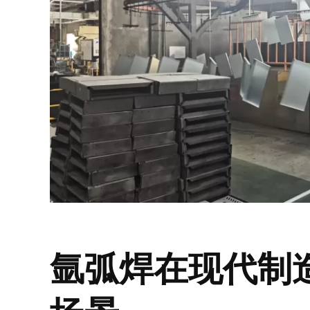
氩弧焊在现代制