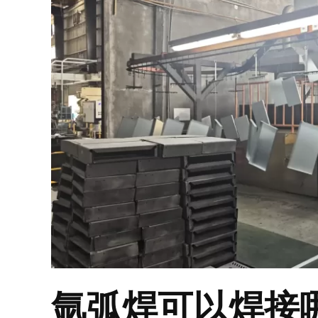
氩弧焊可以焊接