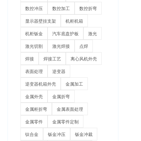
数控冲压
数控加工
数控折弯
显示器壁挂支架
机柜机箱
机柜钣金
汽车底盘护板
激光
激光切割
激光焊接
点焊
焊接
焊接工艺
离心风机外壳
表面处理
逆变器
逆变器机箱外壳
金属加工
金属外壳
金属折弯
金属柜折弯
金属表面处理
金属零件
金属零件定制
钛合金
钣金冲压
钣金冲裁