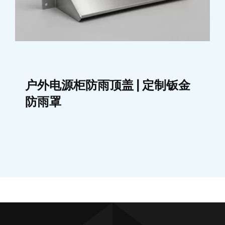
户外电源柜防雨顶盖 | 定制钣金
防雨罩