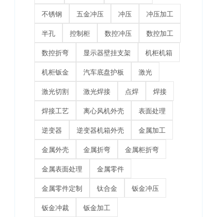
不锈钢
五金冲压
冲压
冲压加工
半孔
控制柜
数控冲压
数控加工
数控折弯
显示器壁挂支架
机柜机箱
机柜钣金
汽车底盘护板
激光
激光切割
激光焊接
点焊
焊接
焊接工艺
离心风机外壳
表面处理
逆变器
逆变器机箱外壳
金属加工
金属外壳
金属折弯
金属柜折弯
金属表面处理
金属零件
金属零件定制
钛合金
钣金冲压
钣金冲裁
钣金加工