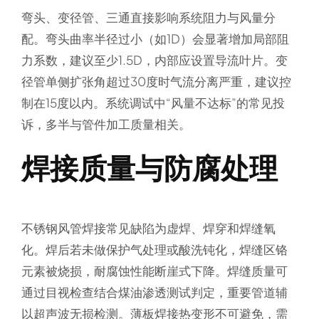
弯头、变径管、三通直接影响系统阻力与风量分
配。弯头曲率半径过小（如1D）会显著增加局部阻
力系数，建议至少1.5D，内部应设置导流叶片。变
径管单侧扩张角超过30度时气流分离严重，建议控
制在15度以内。系统调试中“风量不达标”的常见投
诉，多半与管件加工质量相关。
焊接质量与防腐处理
不锈钢风管焊接常见缺陷为虚焊、焊穿和焊缝氧
化。焊后若未做保护气处理或酸洗钝化，焊缝区铬
元素被烧损，耐腐蚀性能断崖式下降。焊缝质量可
通过目视检查结合煤油渗透测试判定，重要管道辅
以超声波无损检测。薄板焊接热变形不可避免，需