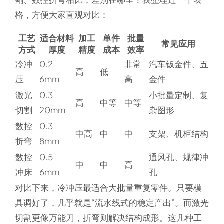
格，方便大家直观对比：
工艺
适合材料
加工
单件
批量
常见应用
方式
厚度
精度
成本
效率
冷冲
0.2–
非常
汽车钣金件、五
高
低
压
6mm
高
金件
激光
0.3–
小批量定制、复
高
中等
中等
切割
20mm
杂图形
数控
0.3–
中高
中
中
支架、机柜结构
折弯
8mm
数控
0.5–
通风孔、规律冲
中
中
高
冲床
6mm
孔
对比下来，冷冲压最适合大批量重复零件。只要模
具调好了，几乎就是“流水线式的稳定产出”。而激光
切割更像万能刀，折弯则解决结构成形。这几种工