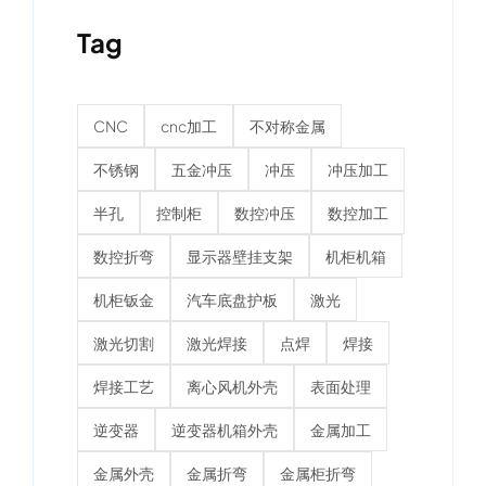
CNC
cnc加工
不对称金属
不锈钢
五金冲压
冲压
冲压加工
半孔
控制柜
数控冲压
数控加工
数控折弯
显示器壁挂支架
机柜机箱
机柜钣金
汽车底盘护板
激光
激光切割
激光焊接
点焊
焊接
焊接工艺
离心风机外壳
表面处理
逆变器
逆变器机箱外壳
金属加工
金属外壳
金属折弯
金属柜折弯
金属表面处理
金属零件
金属零件定制
钛合金
钣金冲压