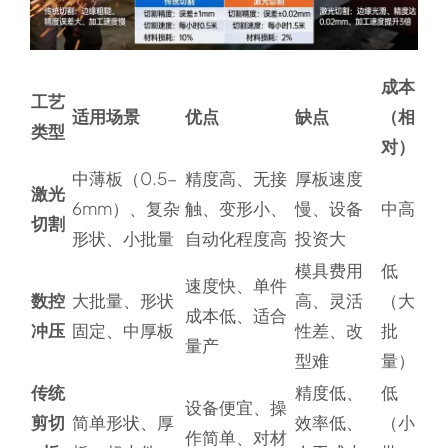
成本
工艺
适用场景
优点
缺点
（相
类型
对）
中薄板（0.5-
精度高、无接
厚板速度
激光
6mm）、复杂
触、变形小、
慢、设备
中高
切割
形状、小批量
自动化程度高
投资大
模具费用
低
速度快、单件
数控
大批量、形状
高、灵活
（大
成本低、适合
冲压
固定、中厚板
性差、改
批
量产
型难
量）
传统
精度低、
低
设备便宜、操
剪切
简单形状、厚
效率低、
（小
作简单、对材