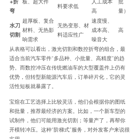
+折
板、超大件
人工成本
批
料要求低
弯
高
量）
超厚板、复合
速度慢、
水刀
无热变形、材
材料、无热影
成本高、
高
切割
料适应性广
响需求
噪音大
从表格可以看出，激光切割和数控折弯的组合，最
适合当前汽车零件“多品种、小批量、高精度”的趋
势。而数控冲压在传统燃油车的大型覆盖件上仍有
优势，但转型新能源汽车后，订单碎片化，它的灵
活性短板就暴露了。
宝煊在工艺选择上比较灵活，他们会根据你的图纸
和批量，推荐最经济的方案。比如，一个新车型的
试制件，他们可能用激光切割；等量产了，再帮你
开模转冲压。这种“阶梯式”服务，对外发客户来说很
实用。