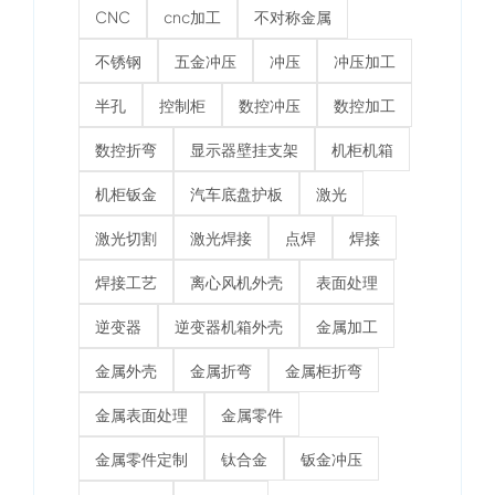
CNC
cnc加工
不对称金属
不锈钢
五金冲压
冲压
冲压加工
半孔
控制柜
数控冲压
数控加工
数控折弯
显示器壁挂支架
机柜机箱
机柜钣金
汽车底盘护板
激光
激光切割
激光焊接
点焊
焊接
焊接工艺
离心风机外壳
表面处理
逆变器
逆变器机箱外壳
金属加工
金属外壳
金属折弯
金属柜折弯
金属表面处理
金属零件
金属零件定制
钛合金
钣金冲压