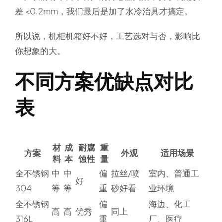
差 <0.2mm，我们最后是加了水冷治具才搞定。
所以说，机柜机箱好不好，工艺选对与否，影响比
你想象的大。
不同方案优缺点对比
表
材
成
耐腐
重
方案
外观
适用场景
料
本
蚀性
量
全不锈钢
中
中
偏
拉丝/喷
室内、普通工
好
304
等
等
重
砂好看
业环境
全不锈钢
偏
海边、化工
高
高
优秀
同上
316L
重
厂、医疗