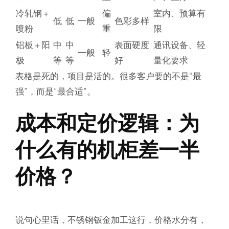
冷轧钢 +
偏
室内、预算有
低
低
一般
色彩多样
喷粉
重
限
铝板 + 阳
中
中
表面硬度
通讯设备、轻
一般
轻
极
等
等
好
量化要求
表格是死的，项目是活的。很多客户要的不是“最
强”，而是“最合适”。
成本和定价逻辑：为
什么有的机柜差一半
价格？
说句心里话，不锈钢钣金加工这行，价格水分有，