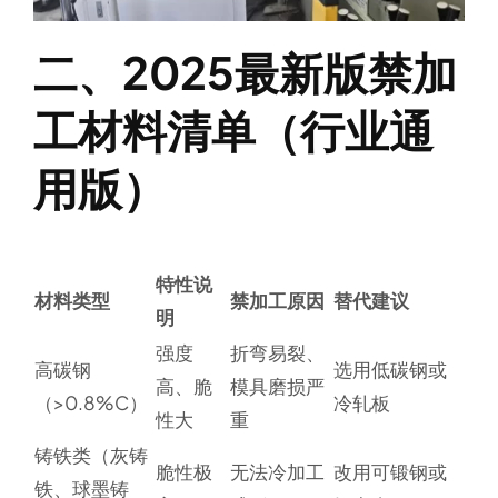
二、2025最新版禁加
工材料清单（行业通
用版）
特性说
材料类型
禁加工原因
替代建议
明
强度
折弯易裂、
高碳钢
选用低碳钢或
高、脆
模具磨损严
（>0.8%C）
冷轧板
性大
重
铸铁类（灰铸
脆性极
无法冷加工
改用可锻钢或
铁、球墨铸