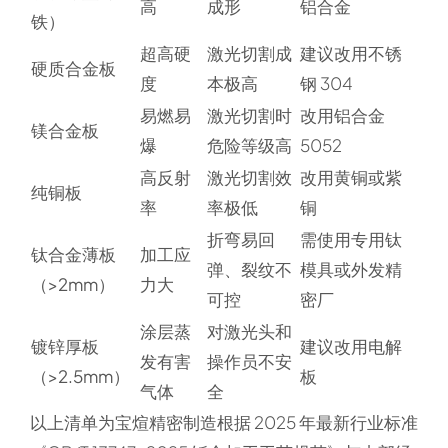
高
成形
铝合金
铁）
超高硬
激光切割成
建议改用不锈
硬质合金板
度
本极高
钢 304
易燃易
激光切割时
改用铝合金
镁合金板
爆
危险等级高
5052
高反射
激光切割效
改用黄铜或紫
纯铜板
率
率极低
铜
折弯易回
需使用专用钛
钛合金薄板
加工应
弹、裂纹不
模具或外发精
（>2mm）
力大
可控
密厂
涂层蒸
对激光头和
镀锌厚板
建议改用电解
发有害
操作员不安
（>2.5mm）
板
气体
全
以上清单为宝煊精密制造根据 2025 年最新行业标准