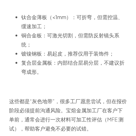
钛合金薄板（<1mm）
：可折弯，但需控温、
缓速加工；
铜合金板
：可激光切割，但需防反射镜头系
统；
镀镍钢板
：易起皮，推荐仅用于装饰件；
复合层金属板
：内部结合层易分层，不建议折
弯成形。
这些都是“灰色地带”，很多工厂愿意尝试，但在报价
阶段必须
提前沟通风险
。宝煊金属加工厂在客户下
单前，通常会进行一次
材料可加工性评估
（MFE 测
试），帮助客户避免不必要的试错。