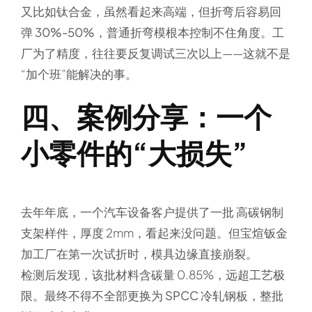
又比如钛合金，虽然看起来高端，但折弯后容易
回
弹 30%-50%
，普通折弯模根本控制不住角度。工
厂为了精度，往往要反复调试三次以上——这就不是
“加个班”能解决的事。
四、案例分享：一个
小零件的“大损失”
去年年底，一个汽车设备客户提供了一批
高碳钢制
支架样件
，厚度 2mm，看起来没问题。但宝煊钣金
加工厂在第一次试折时，
模具边缘直接崩裂
。
检测后发现，该批材料含碳量 0.85%，远超工艺极
限。最终不得不全部更换为
SPCC 冷轧钢板
，整批