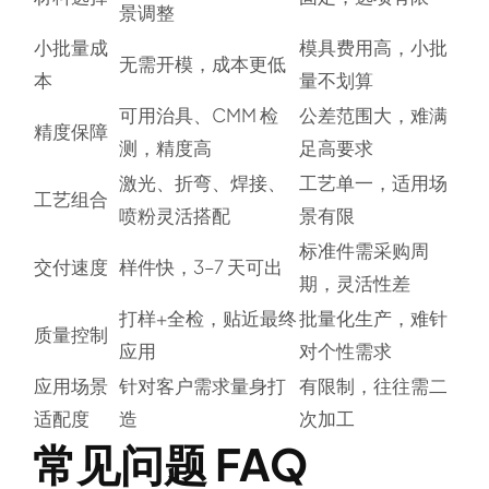
景调整
小批量成
模具费用高，小批
无需开模，成本更低
本
量不划算
可用治具、CMM 检
公差范围大，难满
精度保障
测，精度高
足高要求
激光、折弯、焊接、
工艺单一，适用场
工艺组合
喷粉灵活搭配
景有限
标准件需采购周
交付速度
样件快，3–7 天可出
期，灵活性差
打样+全检，贴近最终
批量化生产，难针
质量控制
应用
对个性需求
应用场景
针对客户需求量身打
有限制，往往需二
适配度
造
次加工
常见问题 FAQ