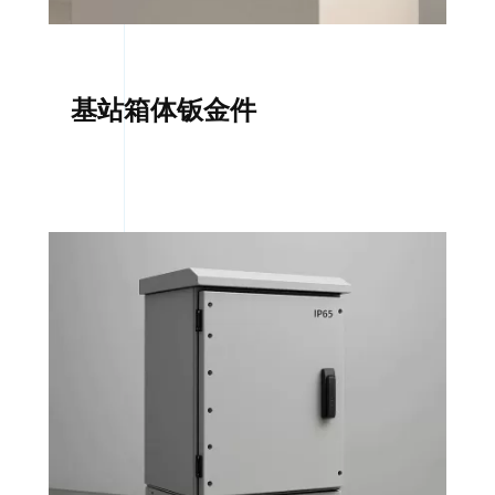
基站箱体钣金件