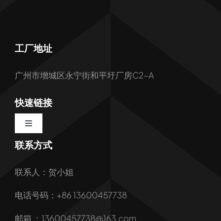
工厂地址
广州市增城区永宁街和平圩厂房C2-A
快速链接
Toggle
Navigation
联系方式
首页
联系人：贺小姐
关于我们
电话号码：+86 13600457738
我们的服务
邮箱 ：13600457738@163.com