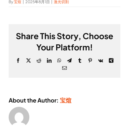
By
宝煊
|
2025年8月1日
|
激光切割
Share This Story, Choose
Your Platform!
Facebook
X
Reddit
LinkedIn
WhatsApp
Telegram
Tumblr
Pinterest
Vk
Xing
Email
About the Author:
宝煊