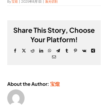
By
宝煊
|
2025年8月1日
|
激光切割
Share This Story, Choose
Your Platform!
Facebook
X
Reddit
LinkedIn
WhatsApp
Telegram
Tumblr
Pinterest
Vk
Xing
Email
About the Author:
宝煊