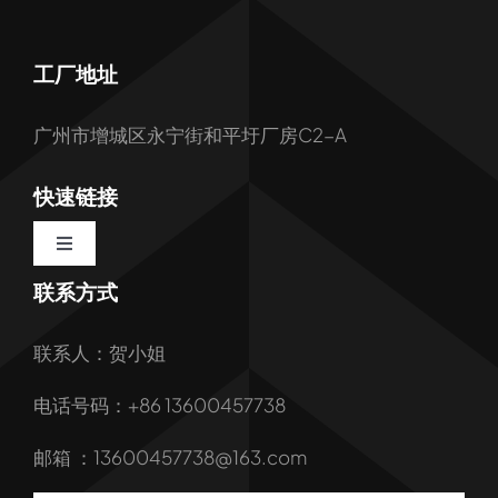
工厂地址
广州市增城区永宁街和平圩厂房C2-A
快速链接
Toggle
Navigation
联系方式
首页
联系人：贺小姐
关于我们
电话号码：+86 13600457738
我们的服务
邮箱 ：13600457738@163.com