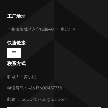
工厂地址
广州市增城区永宁街和平圩厂房C2-A
快速链接
Toggle
Navigation
联系方式
首页
联系人：贺小姐
关于我们
电话号码：+86 13600457738
我们的服务
邮箱 ：13600457738@163.com