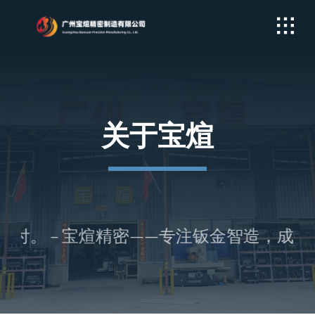
Skip
to
content
关于宝煊
。 – 宝煊精密——专注钣金智造，成就品