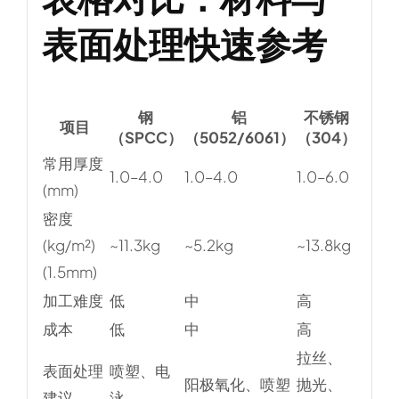
表面处理快速参考
钢
铝
不锈钢
项目
（SPCC）
（5052/6061）
（304）
常用厚度
1.0–4.0
1.0–4.0
1.0–6.0
(mm)
密度
(kg/m²)
~11.3kg
~5.2kg
~13.8kg
(1.5mm)
加工难度
低
中
高
成本
低
中
高
拉丝、
表面处理
喷塑、电
阳极氧化、喷塑
抛光、
建议
泳