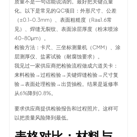
质量不是一句话能说清的。最好把关键点量
化。以下是常见的QC项目：外形尺寸、公差
（±0.1–0.3mm）、表面粗糙度（Ra≤1.6常
见）、焊缝无裂纹、表面涂层厚度（粉末喷涂
40–80μm）。
检验方法：卡尺、三坐标测量机（CMM）、涂
层测厚仪、盐雾试验（耐腐蚀要求）。
我见过一家供应商把检验流程做成六道关卡：
来料检验→过程检验→关键焊缝检验→尺寸复
验→表面处理检验→出货抽检。结果是返修率
从6%降到0.8%。
要求供应商提供检验报告和过程照片。这样可
以把质量风险降到最低。
表格对比：材料与