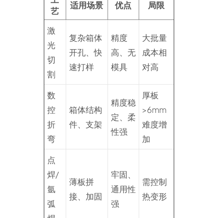
适用场景
优点
局限
艺
激
复杂箱体
精度
大批量
光
开孔、快
高、无
成本相
切
速打样
模具
对高
割
数
厚板
精度稳
控
箱体结构
>6mm
定、柔
折
件、支架
难度增
性强
弯
加
点
焊/
牢固、
薄板拼
需控制
氩
通用性
接、加固
热变形
弧
强