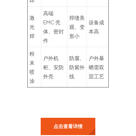
焊
高端
激
焊缝美
EMC 壳
设备成
光
观、变
体、密封
本高
焊
形小
件
粉
户外机
防腐、
户外暴
末
柜、安防
防紫外
晒需双
喷
外壳
线
层工艺
涂
点击查看详情